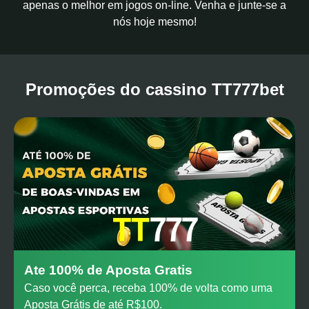
apenas o melhor em jogos on-line. Venha e junte-se a
nós hoje mesmo!
Promoções do cassino TT777bet
Ate 100% de Aposta Gratis
Caso você perca, receba 100% de volta como uma
Aposta Grátis de até R$100.