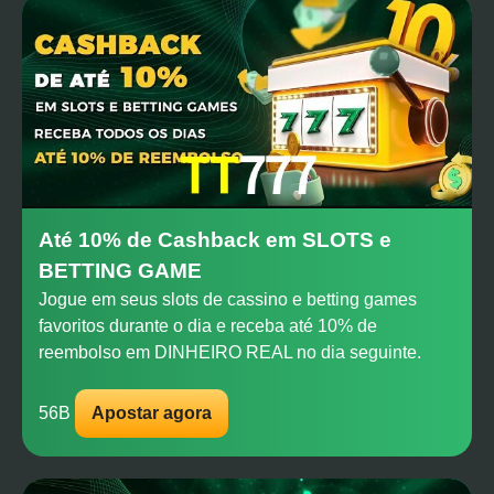
Até 10% de Cashback em SLOTS e
BETTING GAME
Jogue em seus slots de cassino e betting games
favoritos durante o dia e receba até 10% de
reembolso em DINHEIRO REAL no dia seguinte.
56B
Apostar agora