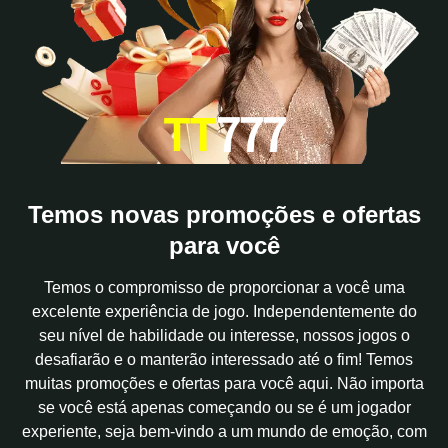
Temos novas promoções e ofertas
para você
Temos o compromisso de proporcionar a você uma
excelente experiência de jogo. Independentemente do
seu nível de habilidade ou interesse, nossos jogos o
desafiarão e o manterão interessado até o fim! Temos
muitas promoções e ofertas para você aqui. Não importa
se você está apenas começando ou se é um jogador
experiente, seja bem-vindo a um mundo de emoção, com