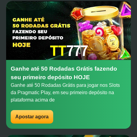
Ganhe até 50 Rodadas Grátis fazendo
seu primeiro depósito HOJE
Ganhe até 50 Rodadas Grátis para jogar nos Slots
da Pragmatic Play, em seu primeiro depósito na
plataforma acima de
Apostar agora