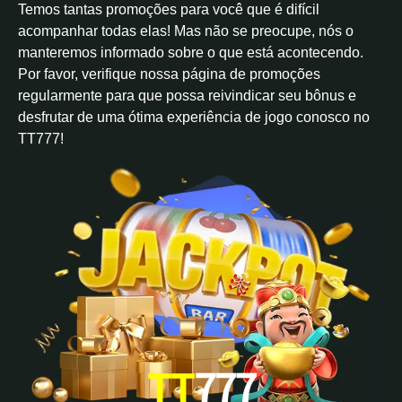
Temos tantas promoções para você que é difícil
acompanhar todas elas! Mas não se preocupe, nós o
manteremos informado sobre o que está acontecendo.
Por favor, verifique nossa página de promoções
regularmente para que possa reivindicar seu bônus e
desfrutar de uma ótima experiência de jogo conosco no
TT777!