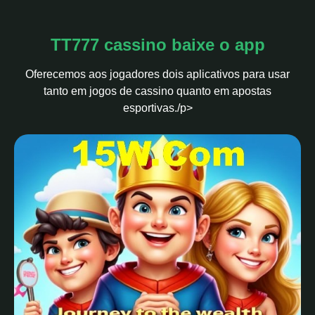
TT777 cassino baixe o app
Oferecemos aos jogadores dois aplicativos para usar
tanto em jogos de cassino quanto em apostas
esportivas./p>