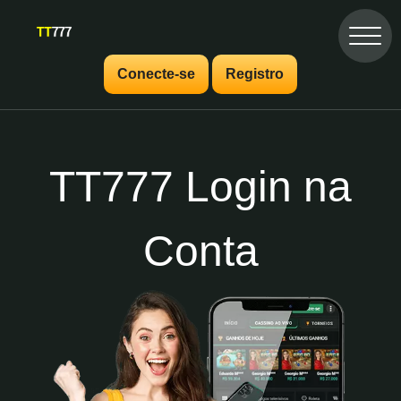
Conecte-se
Registro
TT777 Login na
Conta