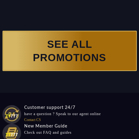
SEE ALL
PROMOTIONS
Customer support 24/7
have a question ? Speak to our agent online
Contact CS
New Member Guide
Check out FAQ and guides