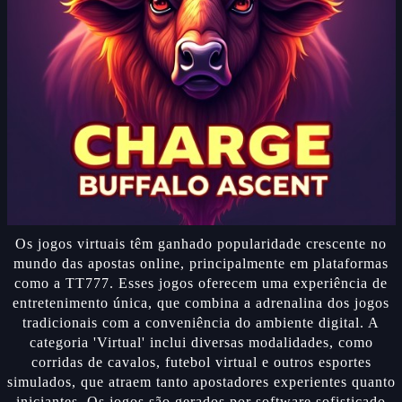
Os jogos virtuais têm ganhado popularidade crescente no
mundo das apostas online, principalmente em plataformas
como a TT777. Esses jogos oferecem uma experiência de
entretenimento única, que combina a adrenalina dos jogos
tradicionais com a conveniência do ambiente digital. A
categoria 'Virtual' inclui diversas modalidades, como
corridas de cavalos, futebol virtual e outros esportes
simulados, que atraem tanto apostadores experientes quanto
iniciantes. Os jogos são gerados por software sofisticado