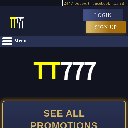
24*7 Support
Facebook
Email
LOGIN
SIGN UP
Menu
SEE ALL
PROMOTIONS