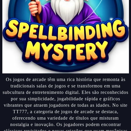
Os jogos de arcade têm uma rica história que remonta às
tradicionais salas de jogos e se transformou em uma
subcultura de entretenimento digital. Eles são reconhecidos
por sua simplicidade, jogabilidade rápida e gráficos
vibrantes que atraem jogadores de todas as idades. No site
TT777, a categoria de jogos de arcade se destaca,
oferecendo uma variedade de títulos que misturam
nostalgia e inovação. Os jogadores podem encontrar
clássicos revisitados e novas criações que usam mecânicas