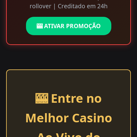
rollover | Creditado em 24h
🎰 ATIVAR PROMOÇÃO
🎰 Entre no
Melhor Casino