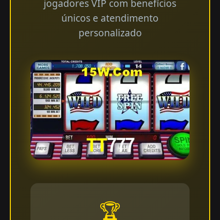
jogadores VIP com benefícios
únicos e atendimento
personalizado
🏆