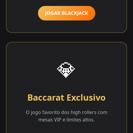
JOGAR BLACKJACK
💎
Baccarat Exclusivo
O jogo favorito dos high rollers com
mesas VIP e limites altos.