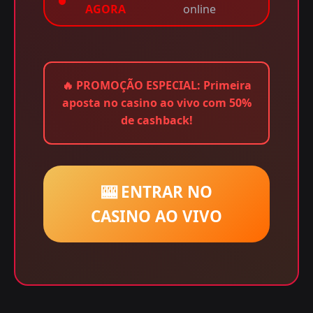
AGORA
online
🔥
PROMOÇÃO ESPECIAL:
Primeira
aposta no casino ao vivo com 50%
de cashback!
🎰 ENTRAR NO
CASINO AO VIVO