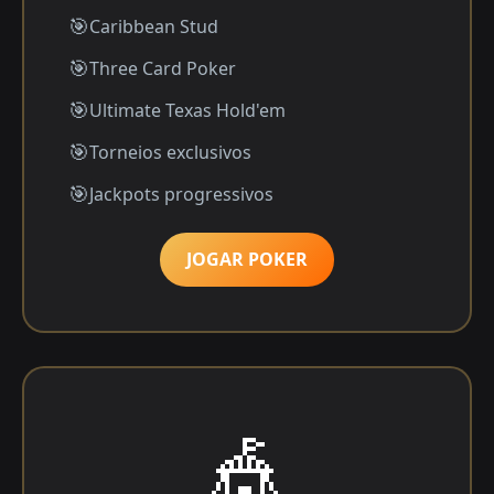
Caribbean Stud
Three Card Poker
Ultimate Texas Hold'em
Torneios exclusivos
Jackpots progressivos
JOGAR POKER
🎪