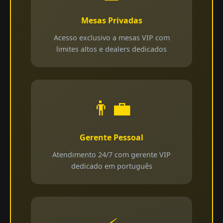
Mesas Privadas
Acesso exclusivo a mesas VIP com
limites altos e dealers dedicados
👨‍💼
Gerente Pessoal
Atendimento 24/7 com gerente VIP
dedicado em português