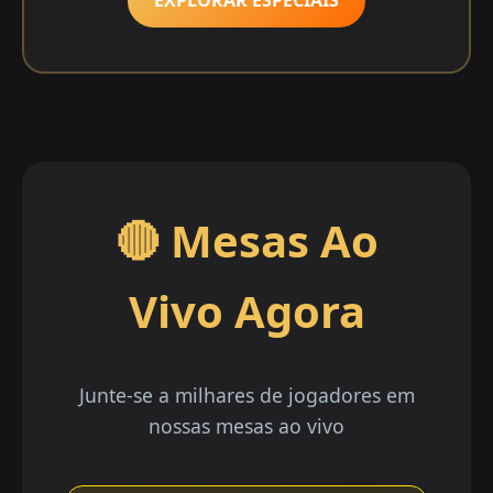
EXPLORAR ESPECIAIS
🔴 Mesas Ao
Vivo Agora
Junte-se a milhares de jogadores em
nossas mesas ao vivo