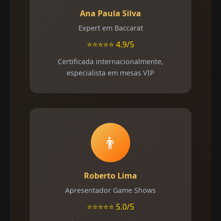
Ana Paula Silva
Expert em Baccarat
⭐⭐⭐⭐⭐ 4.9/5
Certificada internacionalmente,
especialista em mesas VIP
👨
Roberto Lima
Apresentador Game Shows
⭐⭐⭐⭐⭐ 5.0/5