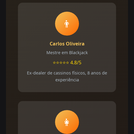
👨
Carlos Oliveira
Mestre em Blackjack
⭐⭐⭐⭐⭐ 4.8/5
Ex-dealer de cassinos físicos, 8 anos de
experiência
👩