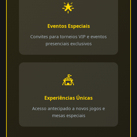
🌟
Eventos Especiais
Convites para torneios VIP e eventos
presenciais exclusivos
🎪
Experiências Únicas
Acesso antecipado a novos jogos e
mesas especiais