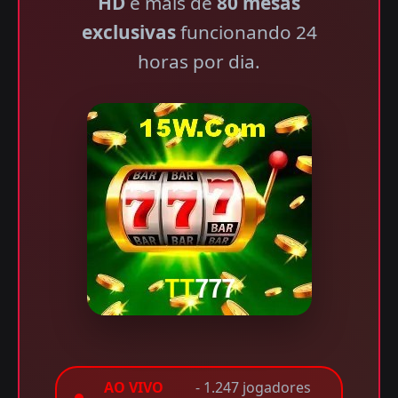
HD
e mais de
80 mesas
exclusivas
funcionando 24
horas por dia.
AO VIVO
- 1.247 jogadores