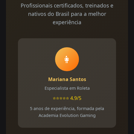
Profissionais certificados, treinados e
nativos do Brasil para a melhor
experiência
👩
Mariana Santos
Especialista em Roleta
⭐⭐⭐⭐⭐ 4.9/5
5 anos de experiência, formada pela
Academia Evolution Gaming