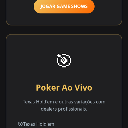
JOGAR GAME SHOWS
🎯
Poker Ao Vivo
Texas Hold'em e outras variações com
dealers profissionais.
Texas Hold'em