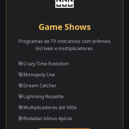
Game Shows
Programas de TV interativos com prêmios
incríveis e multiplicadores.
Crazy Time Evolution
Monopoly Live
Dream Catcher
Lightning Roulette
Multiplicadores até 500x
Rodadas bônus épicas