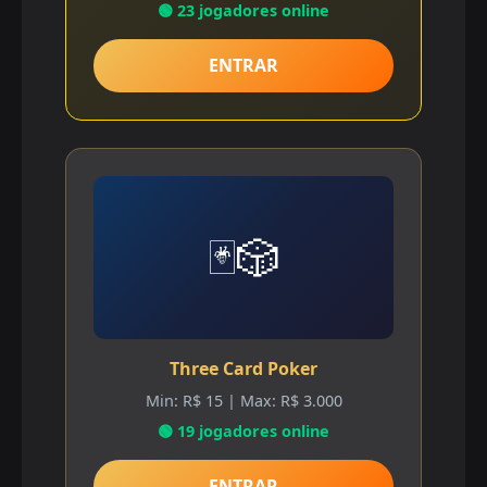
🟢 23 jogadores online
ENTRAR
🃏🎲
Three Card Poker
Min: R$ 15 | Max: R$ 3.000
🟢 19 jogadores online
ENTRAR