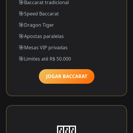
Baccarat tradicional
Speed Baccarat
Dragon Tiger
Apostas paralelas
Mesas VIP privadas
Limites até R$ 50.000
JOGAR BACCARAT
🎰