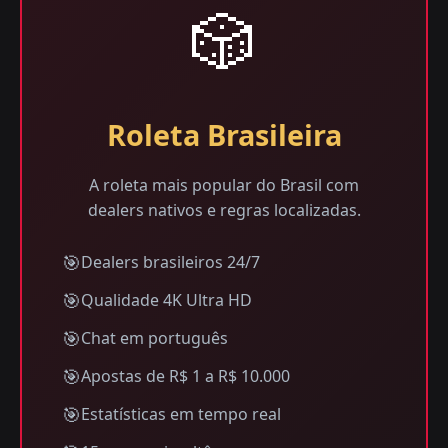
🎲
Roleta Brasileira
A roleta mais popular do Brasil com
dealers nativos e regras localizadas.
Dealers brasileiros 24/7
Qualidade 4K Ultra HD
Chat em português
Apostas de R$ 1 a R$ 10.000
Estatísticas em tempo real