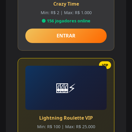
Crazy Time
Min: R$ 2 | Max: R$ 1.000
🟢 156 jogadores online
ENTRAR
🎰⚡
Lightning Roulette VIP
Min: R$ 100 | Max: R$ 25.000