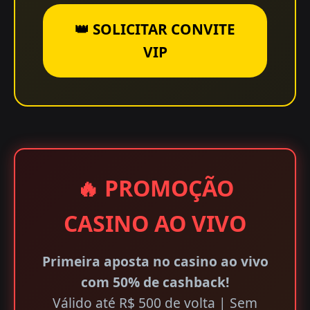
👑 SOLICITAR CONVITE
VIP
🔥 PROMOÇÃO
CASINO AO VIVO
Primeira aposta no casino ao vivo
com 50% de cashback!
Válido até R$ 500 de volta | Sem