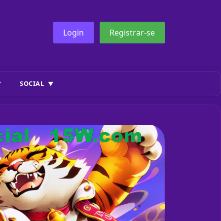
Login
Registrar-se
SOCIAL