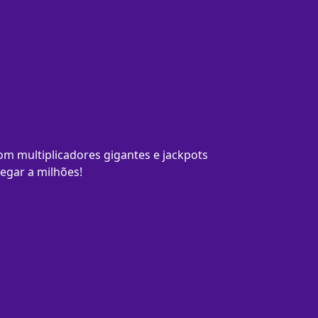
com multiplicadores gigantes e jackpots
egar a milhões!