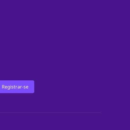
Registrar-se