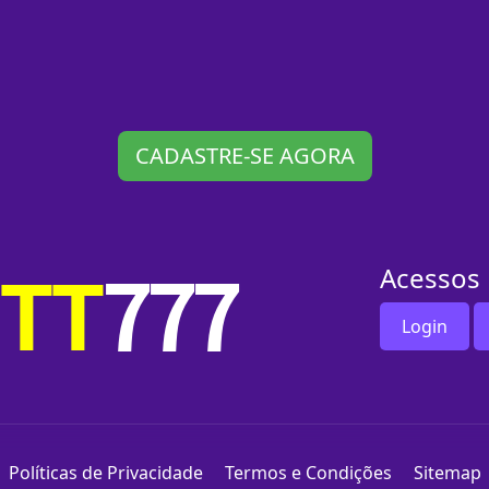
CADASTRE-SE AGORA
Acessos
Login
Políticas de Privacidade
Termos e Condições
Sitemap