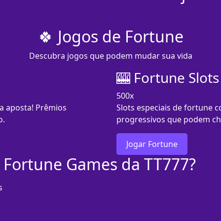
🍀 Jogos de Fortune
Descubra jogos que podem mudar sua vida
🎰 Fortune Slots
500x
ua aposta! Prêmios
Slots especiais de fortune 
o.
progressivos que podem ch
Jogar Fortune
s Fortune Games da TT777?
s