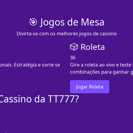
🎯 Jogos de Mesa
Divirta-se com os melhores jogos de cassino
🎲 Roleta
36
onais. Estratégia e sorte se
Gire a roleta ao vivo e tes
combinações para ganhar g
Jogar Roleta
 Cassino da TT777?