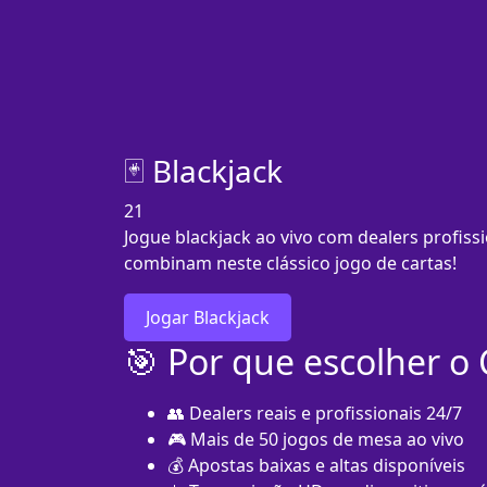
🃏 Blackjack
21
Jogue blackjack ao vivo com dealers profissi
combinam neste clássico jogo de cartas!
Jogar Blackjack
🎯 Por que escolher o
👥 Dealers reais e profissionais 24/7
🎮 Mais de 50 jogos de mesa ao vivo
💰 Apostas baixas e altas disponíveis