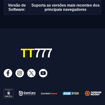
Versão de
Suporta as versões mais recentes dos
Software:
principais navegadores