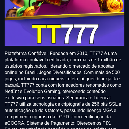
Plataforma Confiável: Fundada em 2010, TT777 é uma
plataforma confiável certificada, com mais de 1 milhão de
usuários registrados, liderando o mercado de apostas
online no Brasil. Jogos Diversificados: Com mais de 500
jogos, incluindo caça-níqueis, roleta, pôquer, blackjack e
bacará, TT777 conta com fornecedores renomados como
NetEnt e Evolution Gaming, oferecendo conteúdo
exclusivo para seus usuários. Segurança e Licença:
TT777 utiliza tecnologia de criptografia de 256 bits SSL e
autenticação de dois fatores, possuindo licença MGA e
cumprimento rigoroso da LGPD, com certificação da
eCOGRA. Sistema de Pagamento: Oferecemos PIX,